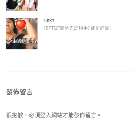
導
覽
NEXT
Next
找PTGF開房先是規柜? 那是詐騙!
post:
發佈留言
很抱歉，必須
登入
網站才能發佈留言。