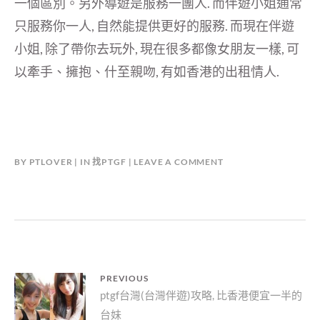
一個區別。另外導遊是服務一團人. 而伴遊小姐通常
只服務你一人, 自然能提供更好的服務. 而現在伴遊
小姐, 除了帶你去玩外, 現在很多都像女朋友一樣, 可
以牽手、擁抱、什至親吻, 有如香港的出租情人.
BY
PTLOVER
IN
找PTGF
LEAVE A COMMENT
文
PREVIOUS
Previous
ptgf台灣(台灣伴遊)攻略, 比香港便宜一半的
章
台妹
post: