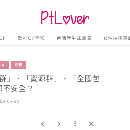
, secret lovers, fwb
台灣大攻略
GF
做PTGF需知
台灣學生妹兼職
女性搵快錢
IA
包養
群」、「資源群」、「全國包
都不安全？
26-05-22