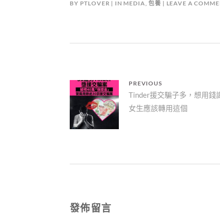
BY
PTLOVER
IN
MEDIA
,
包養
LEAVE A COMME
文
PREVIOUS
Previous
Tinder援交騙子多，想用錢
章
女生應該轉用這個
post:
導
覽
發佈留言