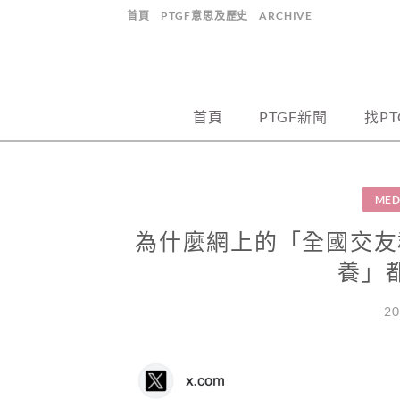
Skip
首頁
PTGF意思及歷史
ARCHIVE
to
content
part time lovers, sugar daddy, sugar baby
約炮、包養香港
首頁
PTGF新聞
找PT
MED
為什麼網上的「全國交友
養」
20