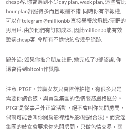
cheap客. 你會遇到不少day plan, week plan, 這些會比
hour plan舒服得多而且報酬不錯. 同時你有舉報權,
可以在telegram @millionbb 直接舉報放飛機/玩野的
男用戶. 由於他們有訂閱成本, 因此millionbb能有效
懲罰cheap客, 令所有不愉快約會幾乎絕跡.
題外話: 如果你推介朋友註冊, 她完成了3部認證, 你
還會得到bitcoin作獎勵.
注意, PTGF，兼職女友只會陪伴拍拖，有很多只是
需要你請食飯，與賣淫集團的色情服務嚴格區分。
PTGF是從事戶外正當活動，絕不會叫你先開房間，
偶爾可能會叫你開房影裸體私影(絕對合法)。而賣淫
集團的妓女會要求你先開房間，只做色情交易，兩