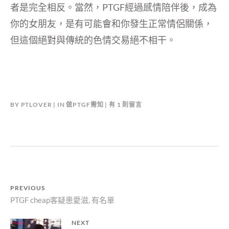
者是完全相反。當然，PTGF經過感情陪伴後，成為
你的女朋友，是有可能會和你發生正常情侶關係，
但這個絕對與傳統的色情交易絕不相干。
在
BY
PTLOVER
IN
做PTGF需知
有 1 則留言
〈PTGF
教
學
2-
提
升
客
文
PREVIOUS
人
Previous
PTGF cheap客疑患愛滋, 有名單
對
章
妳
post:
導
的
NEXT