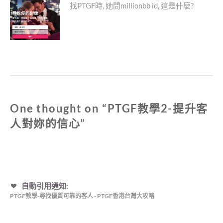
覽
信
Next
找PTGF時, 她問millionbb id, 這是什麼?
心〉
post:
中
One thought on “
PTGF教學2-提升客
人對妳的信心
”
自動引用通知:
PTGF教學-尋找優質可靠的客人 - PTGF香港台灣大攻略