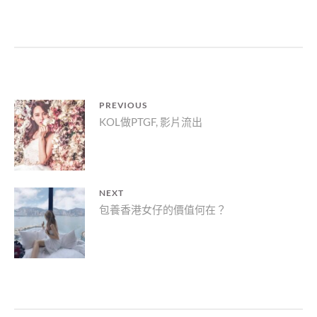
文
PREVIOUS
Previous
KOL做PTGF, 影片流出
章
post:
導
覽
NEXT
Next
包養香港女仔的價值何在？
post: